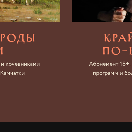
ароды
Кра
и
По-
ми кочевниками
Абонемент 18+.
 Камчатки
программ и бо