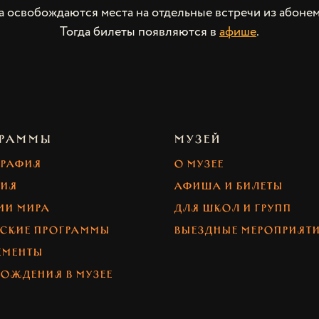
а освобождаются места на отдельные встречи из абонем
Тогда билеты появляются в
афише
.
ГРАММЫ
МУЗЕЙ
графия
О музее
рия
Афиша и билеты
ии мира
Для школ и групп
ские программы
Выездные мероприят
ементы
рождения в музее