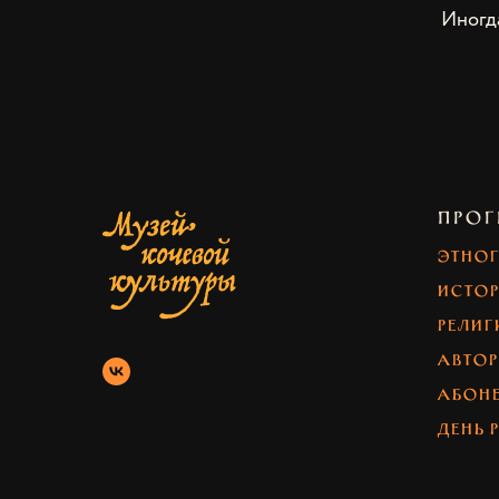
Иногд
ПРО
Этно
Исто
Религ
Автор
абон
день 