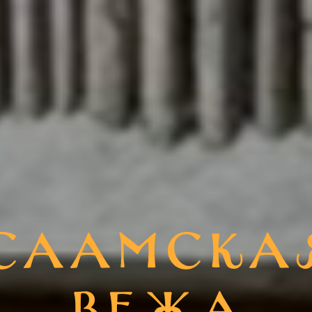
Саамска
вежа