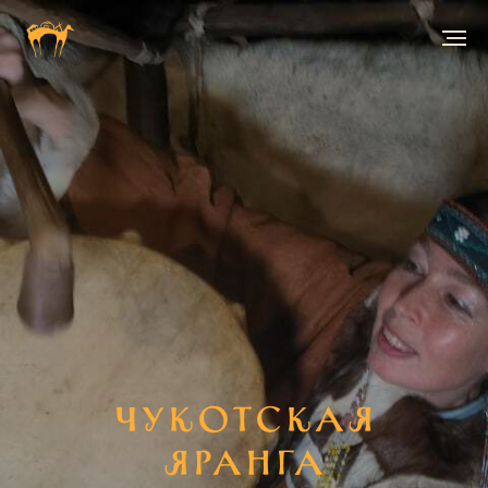
Чукотская
яранга