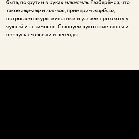
быта, покрутим в руках
млкылмль
. Разберёмся, что
такое
гыр-гыр
и
кав-кав
, примерим
торбаса,
потрогаем шкуры животных и узнаем про охоту у
чукчей и эскимосов. Станцуем чукотские танцы и
послушаем сказки и легенды.